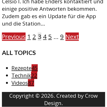
Celsio I. Ich habe Enders kontaktiert und
einige positive Antworten bekommen.
Zudem gab es ein Update für die App
und die Station...
Previous
1
2
3
4
5
…
9
Next
ALL TOPICS
Rezepte
45
Technik
22
Videos
87
Copyright © 2026. Created by Crow
Design.