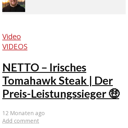
Video
VIDEOS
NETTO – Irisches
Tomahawk Steak | Der
Preis-Leistungssieger 🤑
12 Monaten ago
Add comment