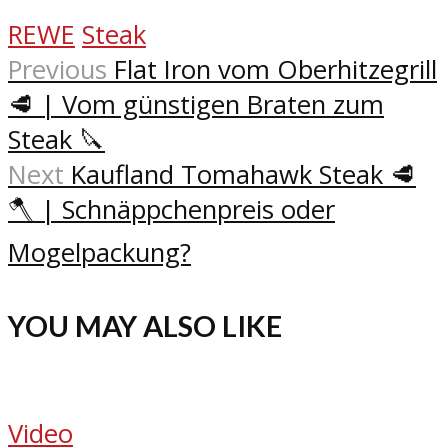
REWE
Steak
Previous
Flat Iron vom Oberhitzegrill
🥩 | Vom günstigen Braten zum
Steak 🔪
Next
Kaufland Tomahawk Steak 🥩
🪓 | Schnäppchenpreis oder
Mogelpackung?
YOU MAY ALSO LIKE
Video