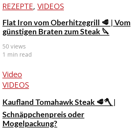
REZEPTE
,
VIDEOS
Flat Iron vom Oberhitzegrill 🥩 | Vom
günstigen Braten zum Steak 🔪
50 views
1 min read
Video
VIDEOS
Kaufland Tomahawk Steak 🥩🪓 |
Schnäppchenpreis oder
Mogelpackung?