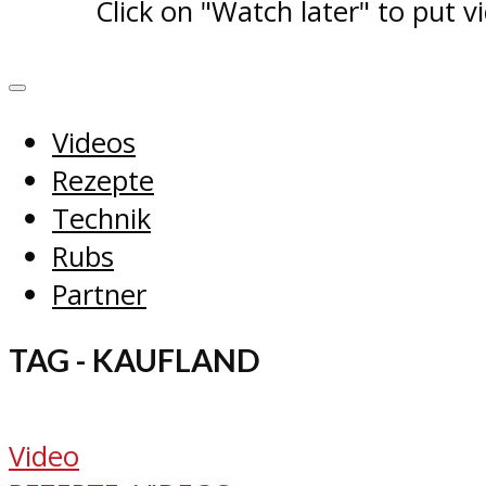
Click on "Watch later" to put v
Videos
Rezepte
Technik
Rubs
Partner
TAG - KAUFLAND
Video