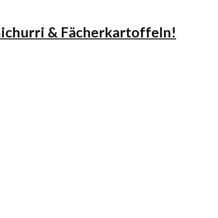
hurri & Fächerkartoffeln!