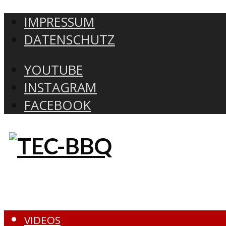
IMPRESSUM
DATENSCHUTZ
YOUTUBE
INSTAGRAM
FACEBOOK
VIDEOS