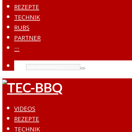
REZEPTE
TECHNIK
RUBS
PARTNER
···
VIDEOS
REZEPTE
TECHNIK