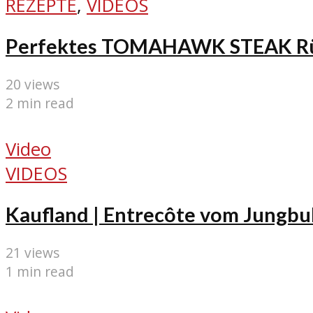
REZEPTE
,
VIDEOS
Perfektes TOMAHAWK STEAK Rückw
20 views
2 min read
Video
VIDEOS
Kaufland | Entrecôte vom Jungbul
21 views
1 min read