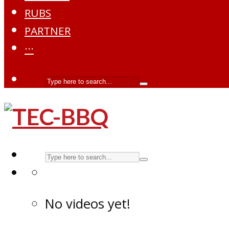
RUBS
PARTNER
···
No videos yet!