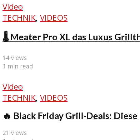
Video
TECHNIK
,
VIDEOS
🌡️ Meater Pro XL das Luxus Gril
14 views
1 min read
Video
TECHNIK
,
VIDEOS
🔥 Black Friday Grill-Deals: Diese
21 views