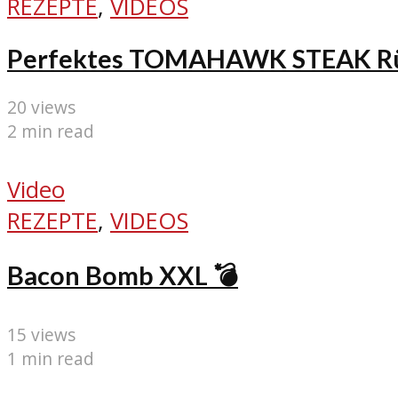
REZEPTE
,
VIDEOS
Perfektes TOMAHAWK STEAK Rückw
20 views
2 min read
Video
REZEPTE
,
VIDEOS
Bacon Bomb XXL 💣
15 views
1 min read