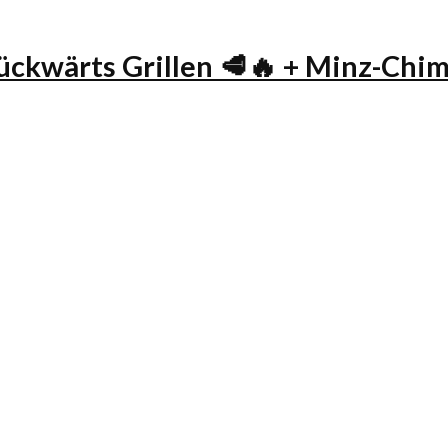
ärts Grillen 🥩🔥 + Minz-Chimic