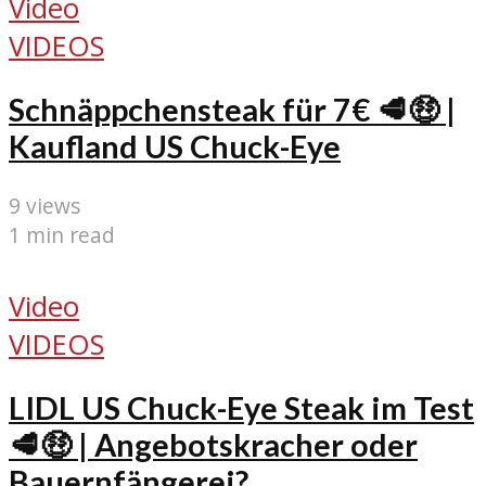
Video
VIDEOS
Schnäppchensteak für 7€ 🥩🤑 |
Kaufland US Chuck-Eye
9 views
1 min read
Video
VIDEOS
LIDL US Chuck-Eye Steak im Test
🥩🤑 | Angebotskracher oder
Bauernfängerei?