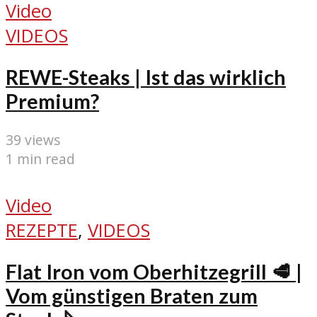
Video
VIDEOS
REWE-Steaks | Ist das wirklich
Premium?
39 views
1 min read
Video
REZEPTE
,
VIDEOS
Flat Iron vom Oberhitzegrill 🥩 |
Vom günstigen Braten zum