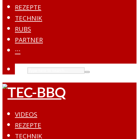
REZEPTE
TECHNIK
RUBS
PARTNER
···
VIDEOS
REZEPTE
TECHNIK