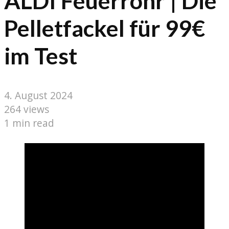
ALDI Feuerrohr | Die
Pelletfackel für 99€
im Test
4. August 2024
264 views
1 min read