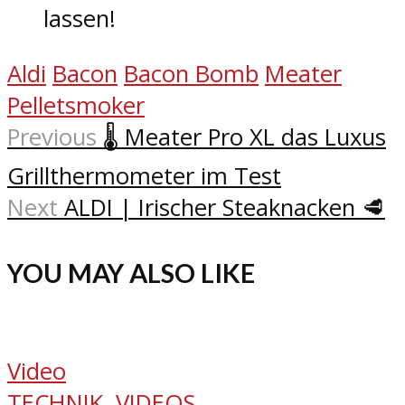
lassen!
Aldi
Bacon
Bacon Bomb
Meater
Pelletsmoker
Previous
🌡️ Meater Pro XL das Luxus
Grillthermometer im Test
Next
ALDI | Irischer Steaknacken 🥩
YOU MAY ALSO LIKE
Video
TECHNIK
,
VIDEOS