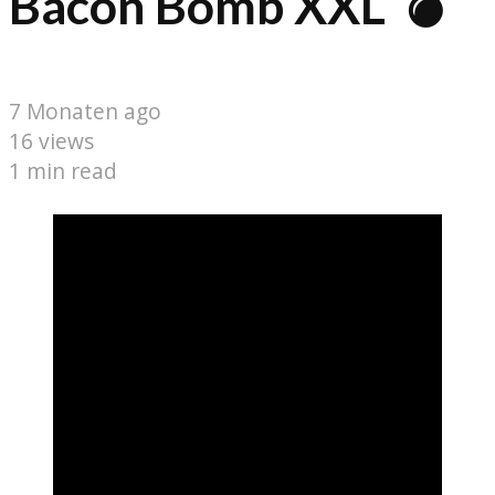
Bacon Bomb XXL 💣
7 Monaten ago
16 views
1 min read