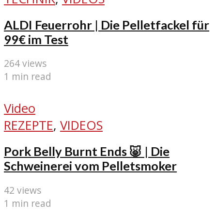
ALDI Feuerrohr | Die Pelletfackel für
99€ im Test
264 views
1 min read
Video
REZEPTE
,
VIDEOS
Pork Belly Burnt Ends 🐷 | Die
Schweinerei vom Pelletsmoker
42 views
1 min read