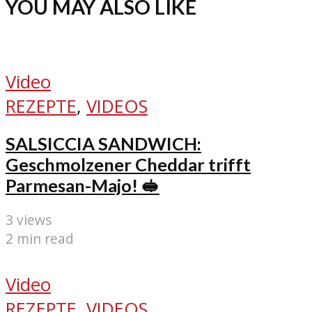
YOU MAY ALSO LIKE
Video
REZEPTE
,
VIDEOS
SALSICCIA SANDWICH:
Geschmolzener Cheddar trifft
Parmesan-Majo! 🥪
3 views
2 min read
Video
REZEPTE
,
VIDEOS