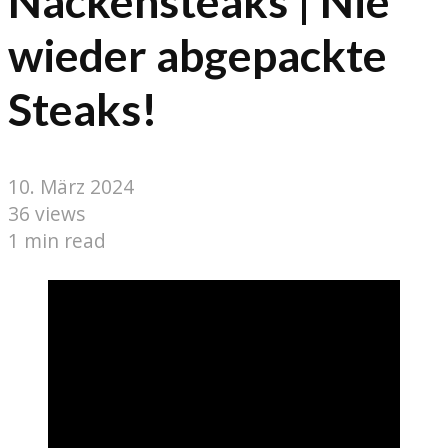
Nackensteaks | Nie
wieder abgepackte
Steaks!
10. März 2024
36 views
1 min read