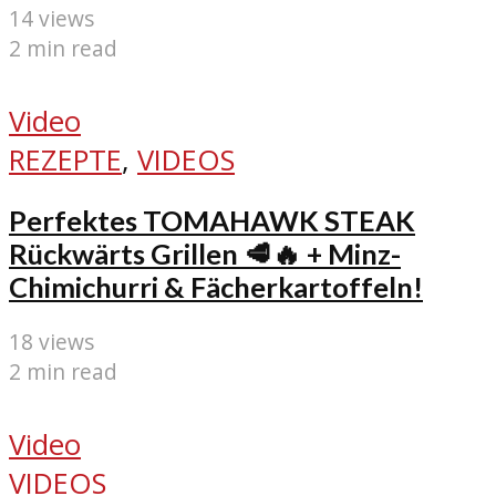
14 views
2 min read
Video
REZEPTE
,
VIDEOS
Perfektes TOMAHAWK STEAK
Rückwärts Grillen 🥩🔥 + Minz-
Chimichurri & Fächerkartoffeln!
18 views
2 min read
Video
VIDEOS