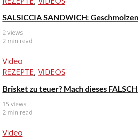
REZEPTE
,
VIDEOS
SALSICCIA SANDWICH: Geschmolzener
2 views
2 min read
Video
REZEPTE
,
VIDEOS
Brisket zu teuer? Mach dieses FALSCH
15 views
2 min read
Video