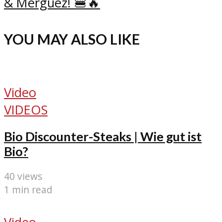
& Merguez! 🍔🔥
YOU MAY ALSO LIKE
Video
VIDEOS
Bio Discounter-Steaks | Wie gut ist
Bio?
40 views
1 min read