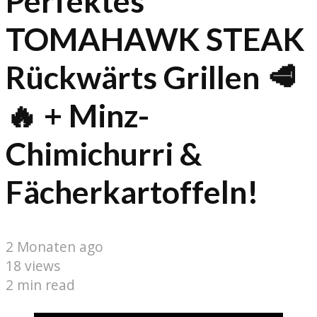
Perfektes
TOMAHAWK STEAK
Rückwärts Grillen 🥩
🔥 + Minz-
Chimichurri &
Fächerkartoffeln!
2 Monaten ago
18 views
2 min read