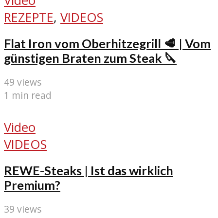
Video
REZEPTE
,
VIDEOS
Flat Iron vom Oberhitzegrill 🥩 | Vom
günstigen Braten zum Steak 🔪
49 views
1 min read
Video
VIDEOS
REWE-Steaks | Ist das wirklich
Premium?
39 views